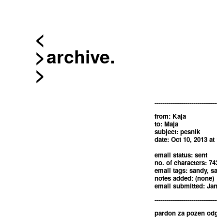
<
archive.
--------------------------------
from: Kaja
to: Maja
subject: pesnik
date: Oct 10, 2013 at
email status: sent
no. of characters: 74
email tags: sandy, s
notes added: (none)
email submitted: Jan
--------------------------------
pardon za pozen od