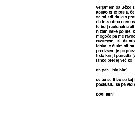
verjamem da težko s
koliko bi jo brala, č
se mi zdi da je s pro
da te zanima njen ust
le bolj racionalna a
nizam neke pojme, ki 
mogoče pa me ravno t
razumem...ali da mis
lahko le čutim ali pa
predvsem je pa poezi
tisto kar ji ponudiš 
lahko precej več kot 
eh peh...bla bla;)
če pa se ti bo še kaj 
poskusit...se pa vidi
bodi fajn*
<