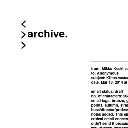
<
archive.
--------------------------------
from: Mikko Keskiiva
to: Anonymous
subject: Kiitos vasta
date: Mar 13, 2014 a
email status: draft
no. of characters: 20
email tags: bronze, g
points, autumn, stran
boss/director/profes
notes added: This ema
critical email concer
didn't send it becau
would seem immature