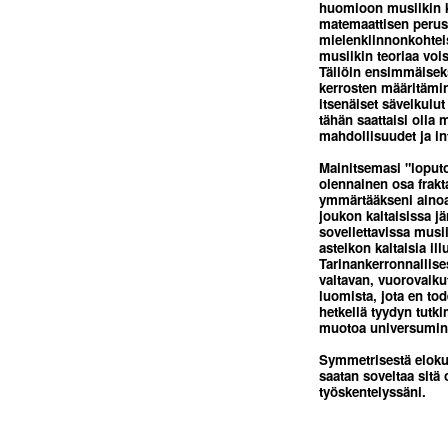
huomioon musiikin k
matemaattisen perus
mielenkiinnonkohteis
musiikin teoriaa voi
Tällöin ensimmäisek
kerrosten määritämin
itsenäiset sävelkulu
tähän saattaisi olla
mahdollisuudet ja in
Mainitsemasi "loputo
olennainen osa frakt
ymmärtääkseni ainoa
joukon kaltaisissa jä
sovellettavissa musi
asteikon kaltaisia il
Tarinankerronnallises
valtavan, vuorovaiku
luomista, jota en tode
hetkellä tyydyn tut
muotoa universumin 
Symmetrisestä elokuv
saatan soveltaa sitä 
työskentelyssäni.