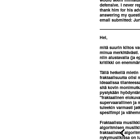
defensive. I never re
thank him for his ad
answering my questions
email submitted: Jun
--------------------------------
Hei,
mitä suurin kiitos v
minua merkittävästi.
niin alustavalla (ja e
kritiikki on enemmän 
Tällä hetkellä mieti
fraktaalisuutta olisi
ideaalissa tilantees
sitä kovin monimutk
pystykään hyödyntämä
"fraktaalinen elokuv
supervaarallinen ja 
tuleekin varmasti ja
spesifimpi ja vähemm
Fraktaalista musiikki
<
algoritmisen musiiki
fraktaalisten algorit
nykymusiikissa on lu